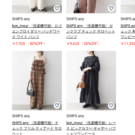
SHIPS any
SHIPS any
SHIPS a
bon_meur:〈洗濯機可能〉ロゴ
SHIPS any:〈洗濯機可能〉ガ
SHIPS
エンブロイダリー パッチワー
ンクラブ チェック サロペット
ェック 
ク ワイド パンツ
パンツ
ワンピー
￥7,920
〔40%OFF〕
￥9,625
〔30%OFF〕
￥11,55
SHIPS any
SHIPS any
SHIPS any:〈洗濯機可能〉チ
bon_meur:〈洗濯機可能〉レー
ェック フリル ティアード サロ
ス ビッグカラー ギャザー パフ
ペット
シャツワンピース