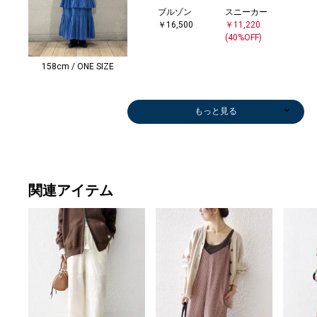
ブルゾン
スニーカー
￥16,500
￥11,220
(40%OFF)
158cm / ONE SIZE
もっと見る
関連アイテム
ブルゾン
ダウン/中綿ジ
パーカー
ショルダーバッ
スリッポン/ロ
ニット/セータ
キャップ
ショルダーバッ
ブーツ/ブーテ
ショルダーバッ
デニムパンツ
Tシャツ/カット
ニット/セータ
カーディガン
スウェット
デニムパンツ
ニット/セータ
デニ
スニ
その
ニット
スニ
￥9,075
ャケット
￥7,920
グ
ーファー
ー
￥3,960
グ
ィー
グ
￥9,900
ソー
ー
￥13,970
￥10,395
￥9,900
ー
￥9,9
￥11,
￥7,9
ー
￥11,
(50%OFF)
￥13,200
￥3,960
￥16,500
￥13,970
￥3,960
￥12,980
￥12,700
￥5,940
￥7,480
(30%OFF)
￥13,970
(40%O
(40%O
￥13,
(40%O
(40%OFF)