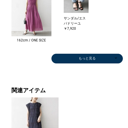
サンダル/エス
パドリーユ
￥7,920
162cm / ONE SIZE
もっと見る
関連アイテム
サンダル/エス
その他パンツ
サンダル/エス
サンダル/エス
サンダル/エス
ネックレス
ブレスレット/
パドリーユ
￥11,000
パドリーユ
パドリーユ
パドリーユ
￥3,410
バングル
￥7,920
￥7,920
￥9,900
￥7,920
￥1,650
(50%OFF)