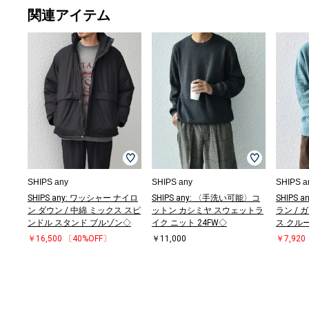
関連アイテム
SHIPS any
SHIPS any
SHIPS a
SHIPS any: ワッシャー ナイロ
SHIPS any: 〈手洗い可能〉コ
SHIPS
ン ダウン / 中綿 ミックス スピ
ットン カシミヤ スウェットラ
ラン / 
ンドル スタンド ブルゾン◇
イク ニット 24FW◇
ス クル
￥16,500
〔40%OFF〕
￥11,000
￥7,920