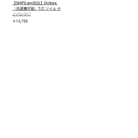
【SHIPS any別注】Dickies:
〈洗濯機可能〉T/C ツイル チ
ノパンツ◇
￥13,750