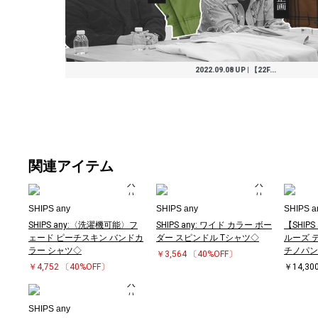
2022.09.08 UP | 【22F...
関連アイテム
SHIPS any
SHIPS any
SHIPS a
SHIPS any:〈洗濯機可能〉フ
SHIPS any: ワイド カラー ボー
【SHIPS
ェード ピーチスキン バンドカ
ダー スピンドル Tシャツ◇
ルーズ 
ラー シャツ◇
チノパン
￥3,564
〔40%OFF〕
￥4,752
〔40%OFF〕
￥14,30
SHIPS any