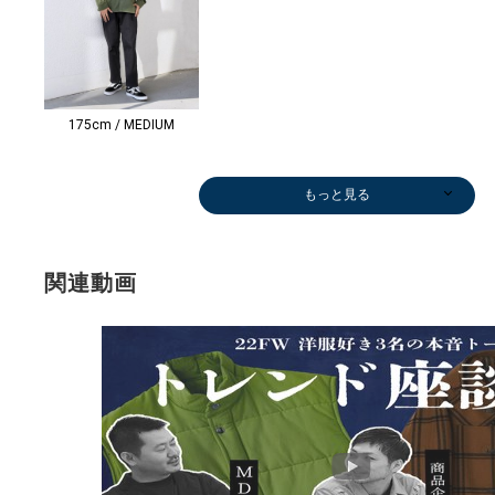
175cm / MEDIUM
もっと見る
シャツ
ショルダーバッ
ベスト
シャツ
メガネ/サング
Tシャツ/カット
シャツ
サンダル/エス
シャツ
スウェット
ブルゾン
メガネ/サング
ブルゾン
ブルゾン
Tシャツ/カット
スニーカー
スニーカー
サンダル/エス
ブレス
￥5,346
グ
￥6,325
￥5,346
ラス
ソー
￥4,455
パドリーユ
￥8,910
￥2,970
￥6,985
ラス
￥6,985
￥6,985
ソー
￥8,800
￥9,900
パドリーユ
バン
(40%OFF)
￥9,900
(50%OFF)
(40%OFF)
￥18,920
￥5,500
(50%OFF)
￥4,345
(50%OFF)
(50%OFF)
￥2,079
(50%OFF)
(50%OFF)
￥3,465
￥15,400
￥4,4
(50%OFF)
(30%OFF)
(30%OFF)
関連動画