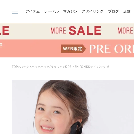
アイテム
レーベル
マガジン
スタイリング
ブログ
店舗
TOP
>
バッグ
>
バックパック/リュック
>
KIDS
> SHIPS KIDS:デイ パック M