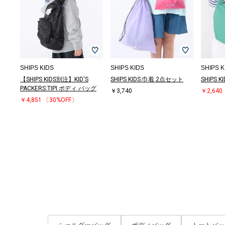
SHIPS KIDS
SHIPS KIDS
SHIPS K
【SHIPS KIDS別注】KID'S
SHIPS KIDS:巾着 2点セット
SHIPS
PACKERS:TIPI ボディ バッグ
￥3,740
￥2,640
￥4,851
〔30%OFF〕