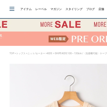
アイテム
レーベル
マガジン
スタイリング
ブログ
店舗
TOP
>
トップス
>
ニット/セーター
>
KIDS
> SHIPS KIDS:100～130cm /〈洗濯機可能〉ケ