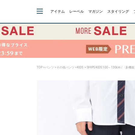
アイテム
レーベル
マガジン
スタイリング
TOP
>
パンツ
>
その他パンツ
>
KIDS
> SHIPS KIDS:100～130cm /