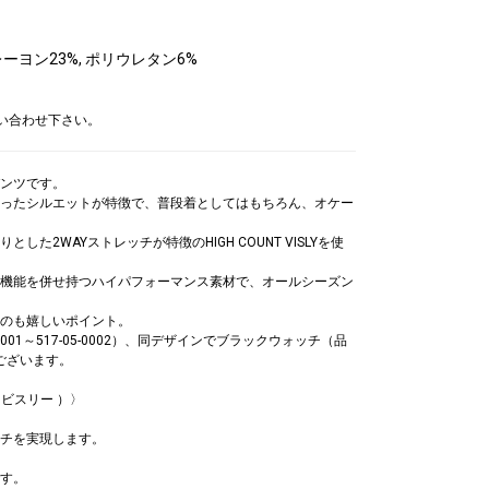
レーヨン23%, ポリウレタン6%
問い合わせ下さい。
チパンツです。
ったシルエットが特徴で、普段着としてはもちろん、オケー
た2WAYストレッチが特徴のHIGH COUNT VISLYを使
機能を併せ持つハイパフォーマンス素材で、オールシーズン
のも嬉しいポイント。
001～517-05-0002）、同デザインでブラックウォッチ（品
9）もございます。
ト ビスリー ）〉
チを実現します。
す。