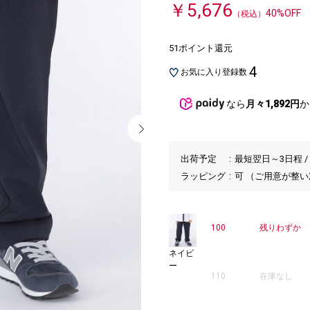
￥5,676
40%OFF
（税込）
51ポイント還元
4
お気に入り登録数
なら
月々1,892円
か
出荷予定
最短翌日～3日程 /
ラッピング
可 （ご用意が整
100
残りわずか
ネイビ
ー
110
在庫なし