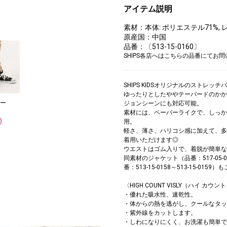
アイテム説明
素材：本体: ポリエステル71%, 
原産国：中国
品番：〔513-15-0160〕
SHIPS各店へはこちらの品番にてお
SHIPS KIDSオリジナルのストレッ
ゆったりとしたややテーパードのかか
ー
ジョンシーンにも対応可能。
素材には、ペーパーライクで、しっかりとし
)
用。
軽さ、薄さ、ハリコシ感に加えて、多
着用いただけます◎
ウエストはゴム入りで、着脱が簡単な
同素材のジャケット（品番：517-05-0
番：513-15-0158～513-15-015
〈HIGH COUNT VISLY（ハイ カウン
・優れた吸水性、速乾性。
・体からの熱を逃がし、クールなタッ
・紫外線をカットします。
・しわになりにくく、お洗濯も簡単で