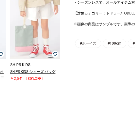
・シーズンレスで、オールアイテム対
【対象カテゴリー：トドラー/TODDL
※画像の商品はサンプルです。実際の
#ボーイズ
#100cm
#
SHIPS KIDS
 オ
SHIPS KIDS:シューズ バッグ
ラー
￥2,541
〔30%OFF〕