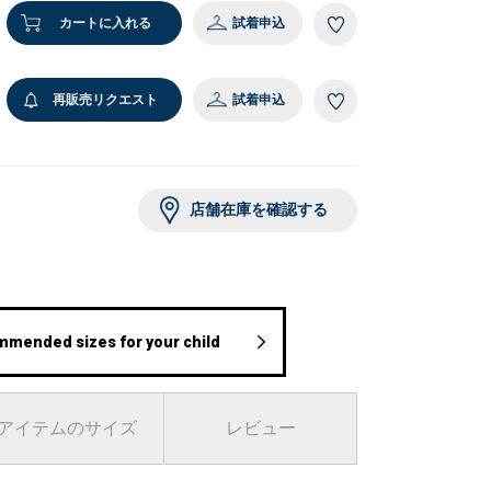
カートに入れる
試着申込
8 ネイビー
再販売リクエスト
試着申込
店舗在庫を確認する
mmended sizes for your child
アイテムのサイズ
レビュー