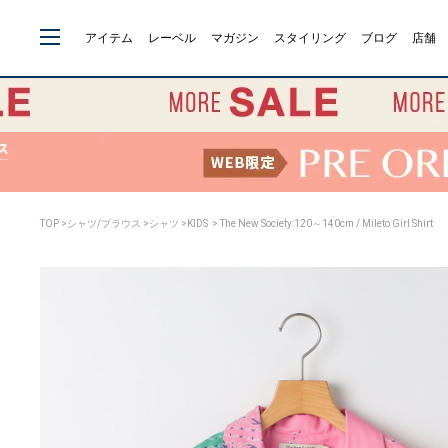
アイテム
レーベル
マガジン
スタイリング
ブログ
店舗
TOP
>
シャツ/ブラウス
>
シャツ
>
KIDS
> The New Society:120～140cm / Mileto Girl Shirt