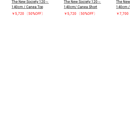
The New Society:120～
The New Society:120～
The New
140cm / Canea Top
140cm/ Canea Short
140cm /
￥5,720
〔50%OFF〕
￥5,720
〔50%OFF〕
￥7,700