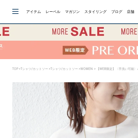
アイテム
レーベル
マガジン
スタイリング
ブログ
店舗
TOP
>
Tシャツ/カットソー
>
Tシャツ/カットソー
>
WOMEN
> 【WEB限定】〈手洗い可能〉バ