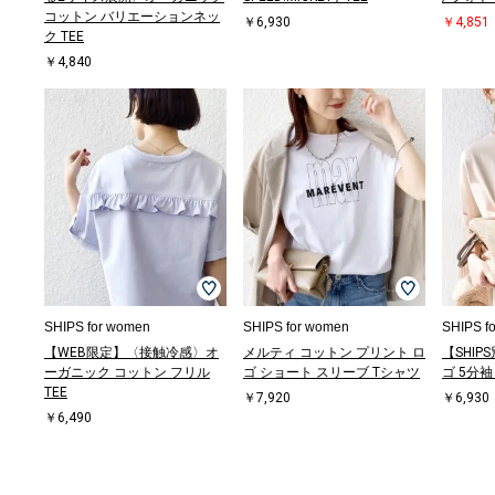
コットン バリエーションネッ
￥6,930
￥4,851
ク TEE
￥4,840
SHIPS for women
SHIPS for women
SHIPS f
【WEB限定】〈接触冷感〉オ
メルティ コットン プリント ロ
【SHIP
ーガニック コットン フリル
ゴ ショート スリーブ Tシャツ
ゴ 5分袖 
TEE
￥7,920
￥6,930
￥6,490