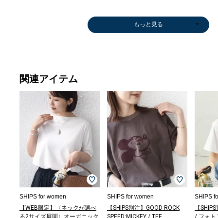
もっと見る
関連アイテム
ブラウス
ロング・マキシ
サンダル/エス
￥10,890
丈
パドリーユ
(40%OFF)
￥7,260
￥6,985
(60%OFF)
(50%OFF)
SHIPS for women
SHIPS for women
SHIPS f
【WEB限定】〈ネックが選べ
【SHIPS別注】GOOD ROCK
【SHIPS
る2サイズ展開〉オーガニック
SPEED:MICKEY / TEE
/ フォト 