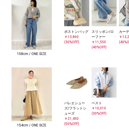
ボストンバッグ
スリッポン/ロ
カー
￥13,860
ーファー
￥13,
(30%OFF)
￥11,550
(40%O
(40%OFF)
158cm / ONE SIZE
バレエシュー
ベスト
ズ/フラットシ
￥10,010
ューズ
(30%OFF)
￥21,450
(50%OFF)
154cm / ONE SIZE