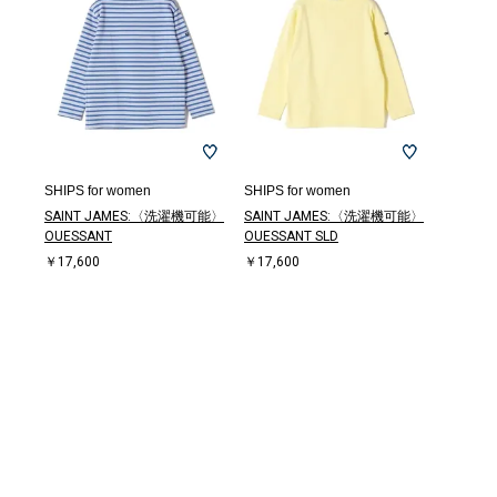
SHIPS for women
SHIPS for women
SAINT JAMES:〈洗濯機可能〉
SAINT JAMES:〈洗濯機可能〉
OUESSANT
OUESSANT SLD
￥17,600
￥17,600