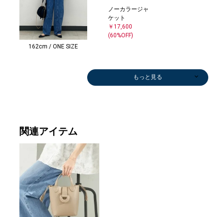
ノーカラージャ
ケット
￥17,600
(60%OFF)
162cm / ONE SIZE
もっと見る
関連アイテム
ひざ・ミドル丈
テーラードジャ
ロング・マキシ
スリッポン/ロ
ネッ
￥5,192
ケット
丈
ーファー
￥24,
(60%OFF)
￥18,480
￥25,300
￥19,965
(30%OFF)
(50%OFF)
(50%OFF)