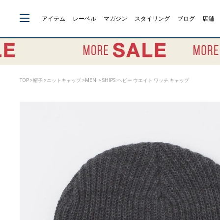
アイテム
レーベル
マガジン
スタイリング
ブログ
店舗
TOP
>
帽子
>
ニットキャップ
>
MEN
> SHIPS: ヘビー ウエイト ワッチ キャップ