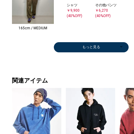
シャツ
その他パンツ
￥9,900
￥6,270
(40%OFF)
(40%OFF)
165cm / MEDIUM
もっと見る
関連アイテム
メガネ/サング
デニムパンツ
その他パンツ
その他アウター
スニ
ショ
ラス
￥5,500
￥6,600
￥8,910
￥13,
グ
￥19,800
(50%OFF)
(50%OFF)
(40%OFF)
(20%O
￥8,4