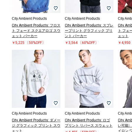
City Ambient Products
City Ambient Products
City Amb
City Ambient Products: フロス
City Ambient Products: スプレ
City Am
ト フェード スクエアロゴ スウ
ープリント グラフィック プリ
ト フェ
ェット パーカー
ント パーカー
ェット
￥5,225
〔50%OFF〕
￥3,564
〔60%OFF〕
￥4,950
City Ambient Products
City Ambient Products
City Amb
City Ambient Products: ダメー
City Ambient Products: ロゴ
City Am
ジ グラフィック プリント スウ
プリント リバース スウェット
い可能〉
ェット
イロン 