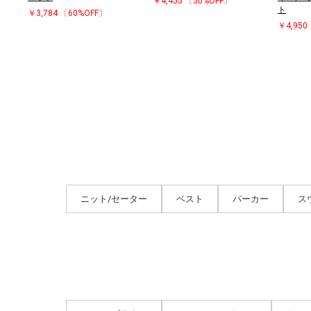
￥4,455
〔50%OFF〕
ト
￥3,784
〔60%OFF〕
￥4,950
ニット/セーター
ベスト
パーカー
ス