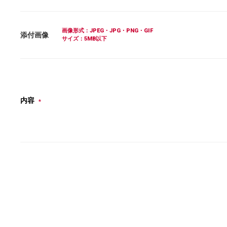
画像形式：JPEG・JPG・PNG・GIF
添付画像
サイズ：5MB以下
内容
*