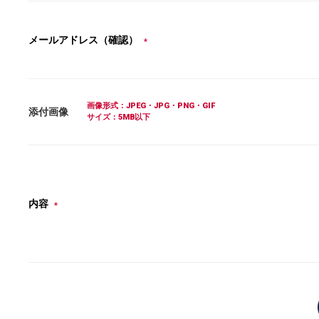
メールアドレス（確認）
*
画像形式：JPEG・JPG・PNG・GIF
添付画像
サイズ：5MB以下
内容
*