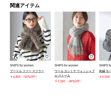
関連アイテム
SHIPS for women
SHIPS for women
SHIPS f
プードル ファー マフラー
ウール カシミヤ ウォッシャブ
刺繍 モ
ル ストール
￥4,455
〔50%OFF〕
￥5,500
￥7,260
〔40%OFF〕