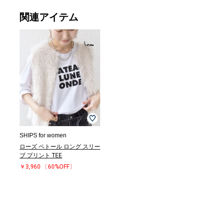
関連アイテム
キャップ
サンダル/エス
￥8,800
パドリーユ
￥30,800
(50%OFF)
SHIPS for women
ローズ ペトール ロング スリー
ブ プリント TEE
￥3,960
〔60%OFF〕