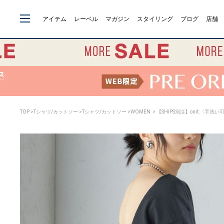
アイテム
レーベル
マガジン
スタイリング
ブログ
店舗
TOP
>
Tシャツ/カットソー
>
Tシャツ/カットソー
>
WOMEN
> 【SHIPS別注】onit:〈手