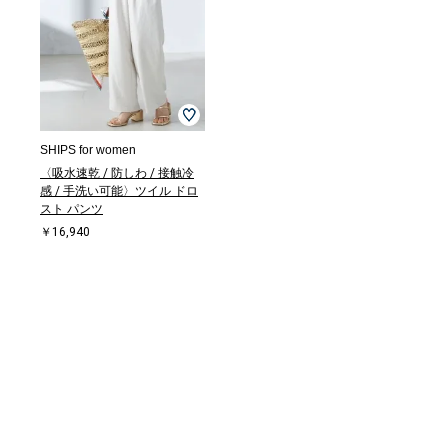
SHIPS for women
〈吸水速乾 / 防しわ / 接触冷
感 / 手洗い可能〉ツイル ドロ
スト パンツ
￥16,940