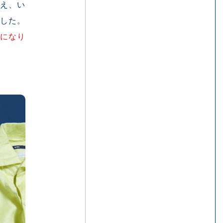
え、い
した。
になり