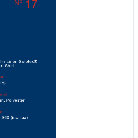
17
ilin Linen Solotex®
ri Shirt
nd
IPS
rial
en, Polyester
e
,960 (inc. tax)