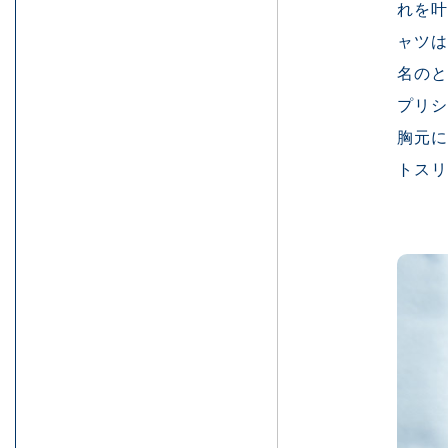
れを叶
ャツは
名の
プリ
胸元
トスリ