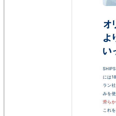
SHI
には1
ラン
みを
滑らか
これを