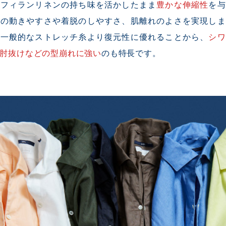
サフィランリネンの持ち味を活かしたまま
豊かな伸縮性
を与
うの動きやすさや着脱のしやすさ、肌離れのよさを実現しま
に一般的なストレッチ糸より復元性に優れることから、
シワ
肘抜けなどの型崩れに強い
のも特長です。