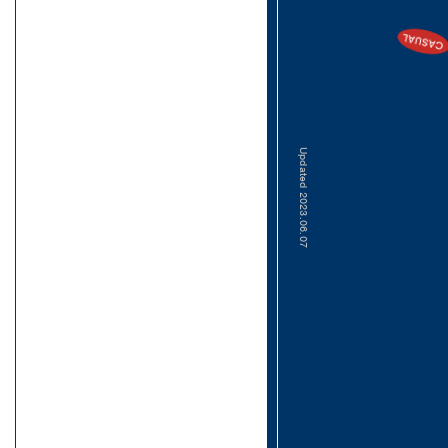
SERIES
SHOPPING ADDICT by SHIPS
PRESS
FOR MEN AND WOMEN
Updated 2023.06.07
SHIPS のマイ・スタンダード
FOR MEN
銀座紳士のマイルール
FOR MEN
こどもたちの名品
FOR KIDS