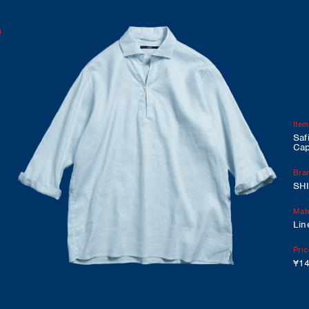
Item
Saf
Cap
Bra
SH
Mate
Lin
Pric
¥14