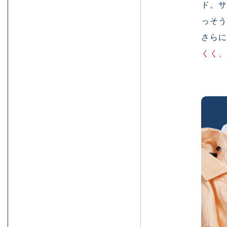
ド。
っそ
さら
くく、