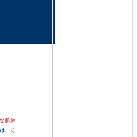
な肌触
は、そ