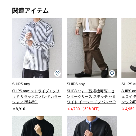
関連アイテム
Tシャツ/カット
スマホケース/
ソー
モバイルグッズ
￥4,400
￥1,980
SHIPS any
SHIPS any
SHIPS a
SHIPS any: ストライプ / ソリ
SHIPS any: 〈洗濯機可能〉セ
SHIPS 
ッド リラックス バンドカラー
ンタークリース ステッチ セミ
ュロイ 
シャツ 25AW◇
ワイド イージー チノパンツ◇
ンツ 24
￥8,910
￥4,730
〔50%OFF〕
￥4,950