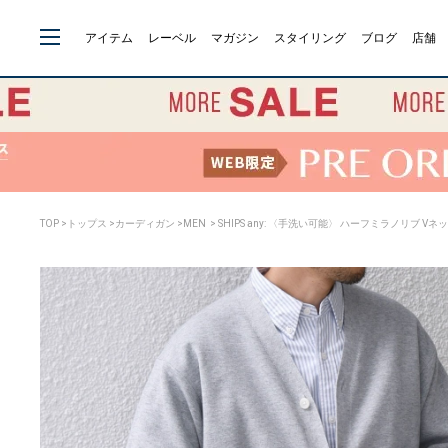
アイテム
レーベル
マガジン
スタイリング
ブログ
店舗
TOP
>
トップス
>
カーディガン
>
MEN
> SHIPS any: 〈手洗い可能〉 ハーフミラノリブ V