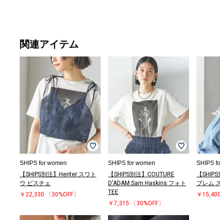
関連アイテム
SHIPS for women
SHIPS for women
SHIPS f
【SHIPS別注】Heriter:スワト
【SHIPS別注】COUTURE
【SHIPS
ウ ビスチェ
D'ADAM:Sam Haskins フォト
ブレム ス
TEE
￥22,330
〔30%OFF〕
￥15,40
￥7,315
〔30%OFF〕