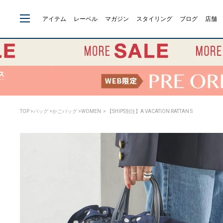
アイテム
レーベル
マガジン
スタイリング
ブログ
店舗
TOP
>
バッグ
>
かごバッグ
>
WOMEN
> 【SHIPS別注】A VACATION:RATTAN S