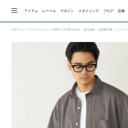
アイテム
レーベル
マガジン
スタイリング
ブログ
店舗
TOP
>
シャツ/ブラウス
>
シャツ
>
MEN
> SHIPS Colors:〈吸水速乾・洗濯機可能〉シアー