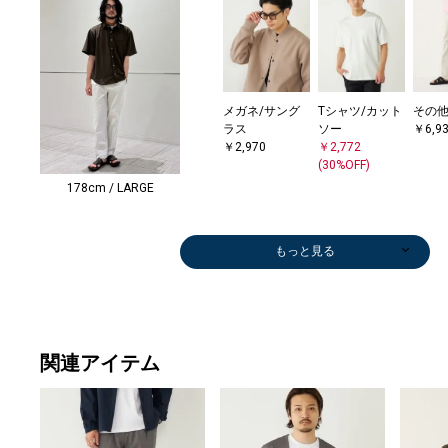
メガネ/サング
Tシャツ/カット
その
ラス
ソー
￥6,9
￥2,970
￥2,772
(30%OFF)
178cm / LARGE
もっと見る
関連アイテム
Tシャツ/カット
メガネ/サング
スラックス
Tシャツ/カット
Tシャツ/カット
スラックス
カーディガン
スラックス
その他パンツ
その他パンツ
Tシャツ/カット
ベルト/サスペ
デニムパンツ
デニムパンツ
テーラードジャ
スラックス
テーラードジャ
Tシャツ/カット
ショ
ショー
ショ
ベルト
ソー
ラス
￥9,460
ソー
ソー
￥8,910
￥6,930
￥6,930
￥7,975
￥6,930
ソー
ンダー
￥6,930
￥6,930
ケット
￥6,930
ケット
ソー
グ
フパ
グ
ンダ
￥3,410
￥2,970
￥2,772
￥2,772
(50%OFF)
￥3,960
￥6,930
￥12,980
￥9,900
￥3,410
￥4,9
￥4,1
￥4,9
￥6,9
(30%OFF)
(30%OFF)
(40%O